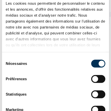
Les cookies nous permettent de personnaliser le contenu
et les annonces, d'offrir des fonctionnalités relatives aux
médias sociaux et d'analyser notre trafic. Nous
partageons également des informations sur l'utilisation de
notre site avec nos partenaires de médias sociaux, de
publicité et d'analyse, qui peuvent combiner celles-ci
avec d'autres informations que vous leur avez fournies
ou qu'ils ont collectées lors de votre utilisation de leurs
services.
Sélection
Page
Nécessaires
du
consentement
Not found
Préférences
It seems that this page is no longer in operation! Would
Statistiques
you like to speak to someone directly? Contact us at (514)
313-5999.
Marketing