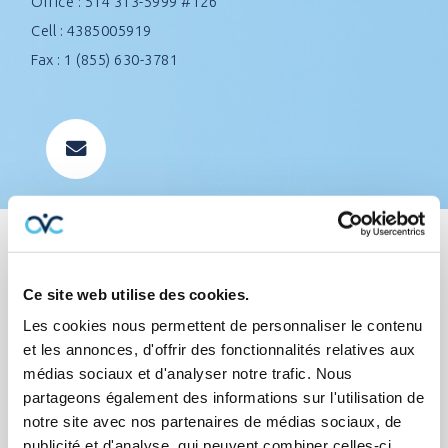
Office : 514 313-5999 #126
Cell : 4385005919
Fax : 1 (855) 630-3781
Ce site web utilise des cookies.
Professionnal career
Les cookies nous permettent de personnaliser le contenu
et les annonces, d'offrir des fonctionnalités relatives aux
With experience in sales and customer service, he
médias sociaux et d'analyser notre trafic. Nous
has everything to advise you properly in order to find
partageons également des informations sur l'utilisation de
you the best protection at the best price! His flexible
notre site avec nos partenaires de médias sociaux, de
publicité et d'analyse, qui peuvent combiner celles-ci