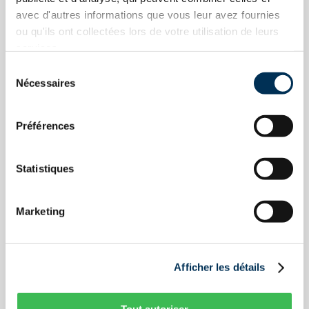
schedule and direct telephone contact are greatly
avec d'autres informations que vous leur avez fournies
appreciated by our clients. So, while he takes care of
ou qu'ils ont collectées lors de votre utilisation de leurs
your file, you can relax and sleep soundly!
services.
Sélection
Nécessaires
du
consentement
QUESTIONS?
Do you have
Préférences
Statistiques
First name
Marketing
Last name
Afficher les détails
Tout autoriser