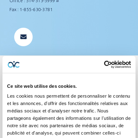
Office : 514-313-5999 #
Fax : 1-855-630-3781
Professionnal career
Ce site web utilise des cookies.
Les cookies nous permettent de personnaliser le contenu
With experience in sales and customer service, he
et les annonces, d'offrir des fonctionnalités relatives aux
médias sociaux et d'analyser notre trafic. Nous
has everything to advise you properly in order to find
partageons également des informations sur l'utilisation de
you the best protection at the best price! His flexible
notre site avec nos partenaires de médias sociaux, de
schedule and direct telephone contact are greatly
publicité et d'analyse, qui peuvent combiner celles-ci