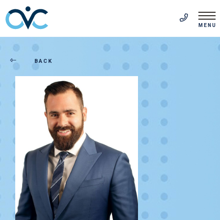
FR
(514) 313-5999
MENU
BACK