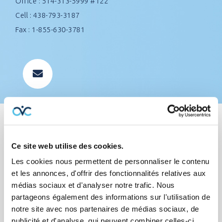
Office : 514-313-5999 #122
Cell : 438-793-3187
Fax : 1-855-630-3781
Ce site web utilise des cookies.
Professionnal career
Les cookies nous permettent de personnaliser le contenu
et les annonces, d'offrir des fonctionnalités relatives aux
With experience in sales and customer service, she
médias sociaux et d'analyser notre trafic. Nous
has everything to advise you properly in order to find
partageons également des informations sur l'utilisation de
you the best protection at the best price! Her flexible
notre site avec nos partenaires de médias sociaux, de
publicité et d'analyse, qui peuvent combiner celles-ci