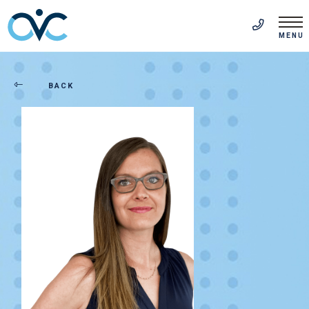
FR
(514) 313-5999
MENU
BACK