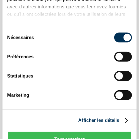
schedule and direct telephone contact are greatly
avec d'autres informations que vous leur avez fournies
appreciated by our clients. So, while she takes care of
ou qu'ils ont collectées lors de votre utilisation de leurs
your file, you can relax and sleep soundly!
services.
Sélection
Nécessaires
du
consentement
QUESTIONS?
Do you have
Préférences
Statistiques
First name
Marketing
Last name
Afficher les détails
Tout autoriser