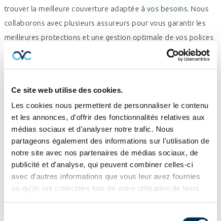
trouver la meilleure couverture adaptée à vos besoins. Nous
collaborons avec plusieurs assureurs pour vous garantir les
meilleures protections et une gestion optimale de vos polices
et sinistres. Faites confiance à nos professionnels en
assurance pour une aide experte et des solutions adaptées.
Contactez-nous pour une consultation et découvrez comment
Ce site web utilise des cookies.
nous pouvons vous aider.
Les cookies nous permettent de personnaliser le contenu
et les annonces, d'offrir des fonctionnalités relatives aux
Qu'est-ce qu'un courtier en
médias sociaux et d'analyser notre trafic. Nous
assurance?
partageons également des informations sur l'utilisation de
notre site avec nos partenaires de médias sociaux, de
publicité et d'analyse, qui peuvent combiner celles-ci
Un courtier en assurance est un professionnel en assurance
avec d'autres informations que vous leur avez fournies
qui agit comme intermédiaire entre le client et les compagnies
ou qu'ils ont collectées lors de votre utilisation de leurs
d'assurances. Il aide à trouver les meilleures protections en
services.
comparant différents produits d'assurance, incluant
Sélection