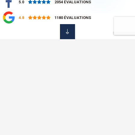
5.0
2054
ÉVALUATIONS
4.8
1180
ÉVALUATIONS
NOS SERVICES
Assurance de
Dommages
Chez OVC Assurance, nous savons qu'il n'est pas toujours