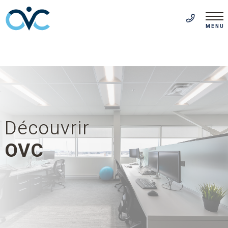
EN
(514) 313-5999
MENU
Découvrir
OVC