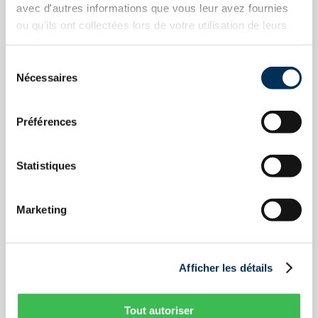
qu'elle s'occupe de votre dossier, vous pourrez vous
avec d'autres informations que vous leur avez fournies
ou qu'ils ont collectées lors de votre utilisation de leurs
détendre et dormir sur vos deux oreilles!
services.
Sélection
Nécessaires
du
consentement
VOUS AVEZ DES
Questions ?
Préférences
Statistiques
Prénom
Marketing
Nom
Afficher les détails
Tout autoriser
Courriel