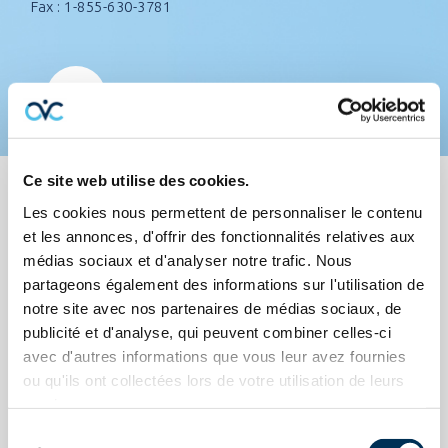
Fax : 1-855-630-3781
Ce site web utilise des cookies.
Les cookies nous permettent de personnaliser le contenu
et les annonces, d'offrir des fonctionnalités relatives aux
Parcours professionnel
médias sociaux et d'analyser notre trafic. Nous
partageons également des informations sur l'utilisation de
notre site avec nos partenaires de médias sociaux, de
publicité et d'analyse, qui peuvent combiner celles-ci
avec d'autres informations que vous leur avez fournies
ou qu'ils ont collectées lors de votre utilisation de leurs
VOUS AVEZ DES
Questions ?
services.
Sélection