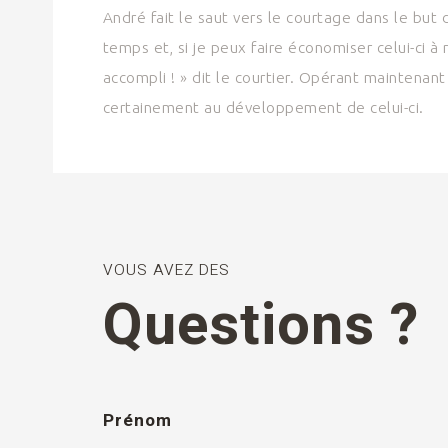
André fait le saut vers le courtage dans le but 
temps et, si je peux faire économiser celui-ci à 
accompli ! » dit le courtier. Opérant maintenant 
certainement au développement de celui-ci.
VOUS AVEZ DES
Questions ?
Prénom