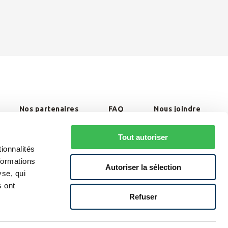
Nos partenaires
FAQ
Nous joindre
Traitement des plaintes et règlement de différends
Tout autoriser
ionnalités
Politique de confidentialité et avis légaux
formations
Autoriser la sélection
yse, qui
s ont
Refuser