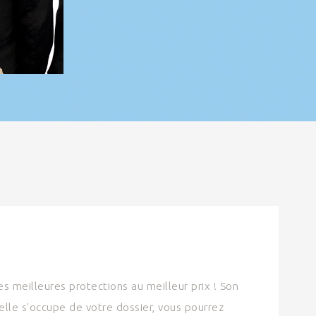
es meilleures protections au meilleur prix ! Son
'elle s'occupe de votre dossier, vous pourrez