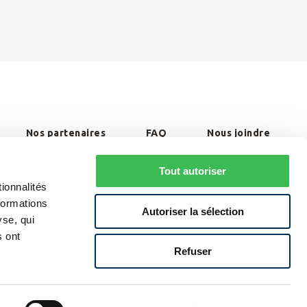
Nos partenaires
FAQ
Nous joindre
Traitement des plaintes et règlement de différends
Tout autoriser
ionnalités
Politique de confidentialité et avis légaux
formations
Autoriser la sélection
yse, qui
s ont
Refuser
Plan du site
Agence Web
Sainte-Julie