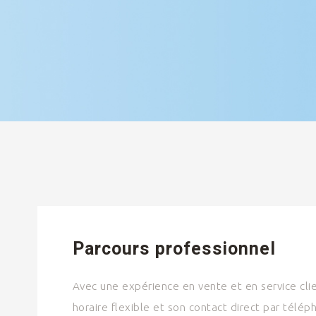
Parcours professionnel
Avec une expérience en vente et en service clien
horaire flexible et son contact direct par télép