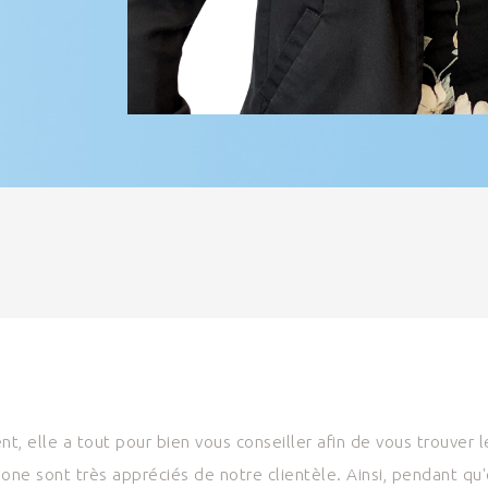
t, elle a tout pour bien vous conseiller afin de vous trouver l
hone sont très appréciés de notre clientèle. Ainsi, pendant qu