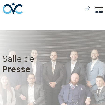
EN
(514) 313-5999
MENU
Salle de
Presse