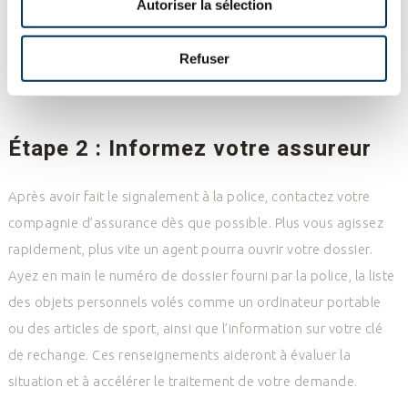
Autoriser la sélection
comme un TAG, mentionnez-le aux autorités. Une fois le
rapport rédigé, vous recevrez un numéro de dossier de police,
Refuser
qui sera nécessaire pour que votre assureur puisse
commencer à traiter votre réclamation.
Étape 2 : Informez votre assureur
Après avoir fait le signalement à la police, contactez votre
compagnie d’assurance dès que possible. Plus vous agissez
rapidement, plus vite un agent pourra ouvrir votre dossier.
Ayez en main le numéro de dossier fourni par la police, la liste
des objets personnels volés comme un ordinateur portable
ou des articles de sport, ainsi que l’information sur votre clé
de rechange. Ces renseignements aideront à évaluer la
situation et à accélérer le traitement de votre demande.