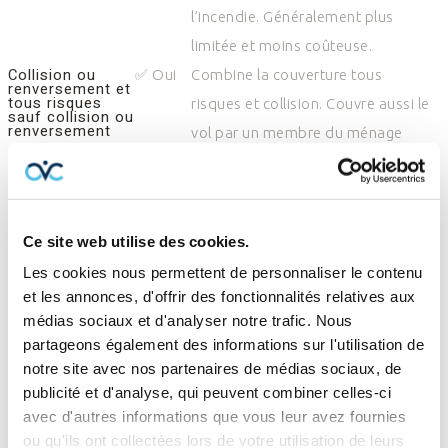
l’incendie.
Généralement plus
limitée et moins coûteuse.
Collision ou
✅ Oui
Combine la couverture tous
renversement et
tous risques
risques et collision. Couvre aussi le
sauf collision ou
renversement
vol par un membre du ménage
(souvent exclu de l’assurance tous
risques sauf collision ou
renversement
Que faire si votre
Ce site web utilise des cookies.
Les cookies nous permettent de personnaliser le contenu
voiture est volée au
et les annonces, d'offrir des fonctionnalités relatives aux
médias sociaux et d'analyser notre trafic. Nous
Canada
partageons également des informations sur l'utilisation de
notre site avec nos partenaires de médias sociaux, de
publicité et d'analyse, qui peuvent combiner celles-ci
Découvrir que votre véhicule a été volé peut être déstabilisant,
avec d'autres informations que vous leur avez fournies
mais il est important de rester calme et d’agir
ou qu'ils ont collectées lors de votre utilisation de leurs